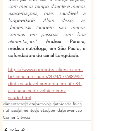
com menos tempo doente e menos 
exacerbações, mais saudável a 
longevidade. Além disso, as 
demências também são menos 
comuns em pessoas com boa 
alimentação." 
Andrea Pereira, 
médica nutróloga, em São Paulo, e 
cofundadora do canal Longidade.
https://www.correiobraziliense.com.
br/ciencia-e-saude/2024/07/6889954-
dieta-saudavel-aumenta-em-ate-84-
as-chances-de-velhice-com-
saude.html
alimentacao
dieta
nutrologia
atividade fisica
nutricao
alimentos
dietas
comida
prevencao
Comer Ciência