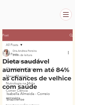
Post
All Posts
Dra.Andrea Pereira
All Posts
3 min de leitura
Dieta saudável
Canetas Emagrecedoras
aumenta em até 84%
Obesidade e Câncer
Massa Muscular
as chances de velhice
Nutrologia na Mídia
com saúde
Comer Ciência
Isabella Almeida - Correio 
entrevista
Braziliense