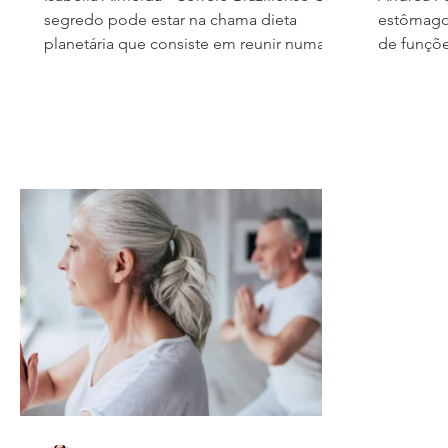
segredo pode estar na chama dieta
estômago 
planetária que consiste em reunir numa só
de funçõe
refeição: frutas, vegetais, grãos integrais e
nutriente
gorduras saudáveis. A expectativa é que,
Quando e
partir de um prato equilibrado, e uma vida
principal
saudável ultrapassar os 70 anos com
deles, p
qualidade de vida. Envelhecer bem, com
absorver 
qualidade e vitalidade é um desejo
podendo a
frequente, no entanto um estudo liderado
CIRURGI
pela Harvard TH Chan School of Public
GASTROIN
Health, nos Estados Unidos, revelou que
principai
meno
e intestin
gastroint