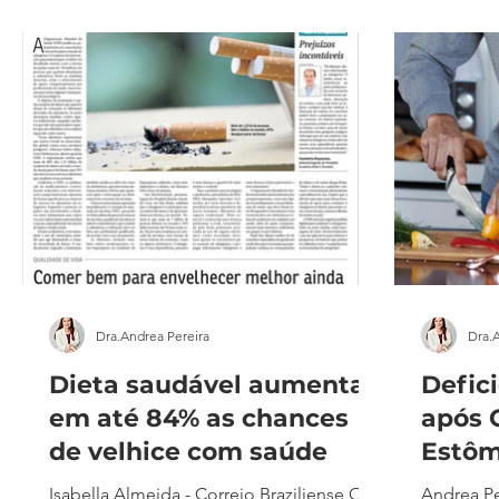
suplementos alimentares segue em
escolhas 
crescimento acelerado no Brasil,
armadilha
impulsionado principalmente pela busca
hormônios
por estética, desempenho físico e
menstrual
praticidade. Nas redes sociais, produtos
necessida
como whey protein, creatina e pré-treinos
estudos a
apar
Dra.Andrea Pereira
Dra.
Dieta saudável aumenta
Defici
em até 84% as chances
após 
de velhice com saúde
Estôm
Isabella Almeida - Correio Braziliense O
Andrea Pe