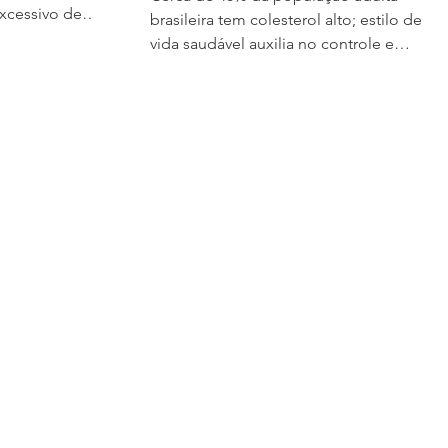
xcessivo de
brasileira tem colesterol alto; estilo de
dores de doenças
vida saudável auxilia no controle e
ocesso
minimiza o risco de doenças
o e essencial
cardiovasculares Patrícia Pasquini Hoje a
ndo
dra.Andrea Pereira falou sobre vários
as fisiológicos,
aspectos do colesterol para a Folha de
mo energético,
S.Paulo. Leia a reportagem a seguir. O
a imunológico,
desejo de emagrecer levou a comerciant
ônios,
Andréia Casarin, 51, ao endocrinologista
as e manutenção
aos 37 anos. O primeiro diagnóstico foi
Portanto, dormi
hipotireoidismo, doença que pode causa
ganho de peso. Os exam