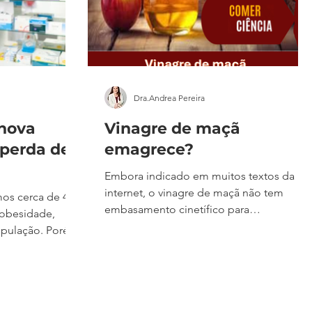
Dra.Andrea Pereira
nova
Vinagre de maçã
 perda de
emagrece?
Embora indicado em muitos textos da
internet, o vinagre de maçã não tem
embasamento cinetífico para
obesidade,
emagrecimento.
opulação. Porém,
chegarmos a 40%
rtanto,
s seguras e
da obesidade,