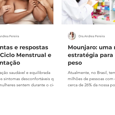
Andrea Pereira
Dra.Andrea Pereira
ntas e respostas
Mounjaro: uma 
 Ciclo Menstrual e
estratégia para
ntação
peso
ação saudável e equilibrada
Atualmente, no Brasil, temos cerca de 41
s sintomas desconfortáveis que
milhões de pessoas com 
ulheres sentem durante o ciclo
cerca de 26% da nossa p
. As escolhas dos alimentos
existe uma projeção de 
influenciada pelas diferentes
da população em 2035. Po
ciclo menstrual. Selecionei 10
precisamos de estratégia
s que podem ajudar você nas
eficazes para o controle 