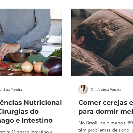
mais saudáveis e fugir das
uma doença crônica multi
s proporcionadas pelos
um tratamento desafiador
 femininos. 1 - O ciclo
uma medicação aprovada
 realmente influencia nossas
ainda não está sendo com
des nutricionais? Alguns
Brasil, muitas pessoas es
ssociaram a fase da progester
caneta, porém existe um
Andrea Pereira
Dra.Andrea Pereira
ências Nutricionais
Comer cerejas e
Cirurgias do
para dormir me
ago e Intestino
No Brasil, pelo menos 35
têm problemas de sono, 
reira O nosso intestino e