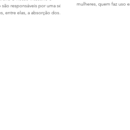
mulheres, quem faz uso e
são responsáveis por uma série
álcool e cigarro, e porta
s, entre elas, a absorção dos
crônicas. O sono é um pr
s vindos da nossa alimentação.
biológico, complexo, ativ
les são operados,
para vida e saúde. Dormi
mente, com a retirada de parte
restabelecemos dos sistem
erdemos a nossa capacidade de
restauração do metabolis
micro e macronutrientes,
fortalecimento do sistem
parecer deficiências.
secreção de alguns horm
AS DO TRATO
consolidação de memóri
TESTINAL No Brasil, as
da integridade neuronal. 
s causas de cirurgia do estômago
o, são o câncer do trato
estinal, nas mulhere