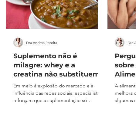
Dra.Andrea Pereira
Dra.
Suplemento não é
Pergu
milagre: whey e a
sobre
creatina não substituem
Alime
o arroz com feijão
Em meio à explosão do mercado e à
A aliment
influência das redes sociais, especialistas
melhora o
reforçam que a suplementação só
algumas m
funciona quando vem acompanhada de
menstrual
uma alimentação equilibrada e hábitos
também é 
saudáveis. Por Júlia Sirqueira para o
fases do 
Correio Braziliense O mercado de
pergunta