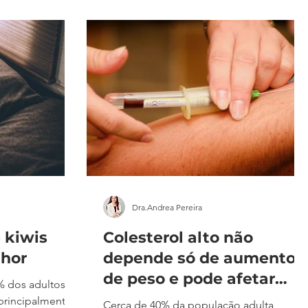
fatorial e com
. O Mounjaro,
 pela ANVISA,
ercializada no
tão importando a
Dra.Andrea Pereira
 kiwis
Colesterol alto não
lhor
depende só de aumento
de peso e pode afetar
% dos adultos
pessoas magras
principalmente
Cerca de 40% da população adulta