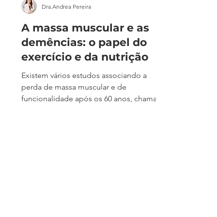
Dra.Andrea Pereira
A massa muscular e as
demências: o papel do
exercício e da nutrição
Existem vários estudos associando a
perda de massa muscular e de
funcionalidade após os 60 anos, chamada
sarcopenia, com perdas de cognição e
aumento do risco de demências. Porém
nesse mês, um estudo demonstrou que
não só a quantidade de músculo é
importante, como também a sua
qualidade. Nesse mês, o Journal of the
American Geriatrics Society publicou um
estudo com 1600 pessoas com mais de 70
anos que foram seguidas por vários anos.
Esse estudo demonstrou que quanto mais