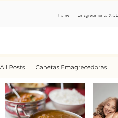
Home
Emagrecimento & GL
All Posts
Canetas Emagrecedoras
Comer Ciência
entrevista
tran