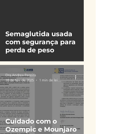
video
Semaglutida usada
com segurança para
perda de peso
Dra.Andrea Pereira
18 de fev. de 2025
1 min de leitura
Cuidado com o
Ozempic e Mounjaro