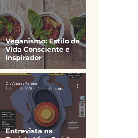
de canetas
emagrecedoras é
desenfreado
Veganismo: Estilo de
Vida Consciente e
Inspirador
Dra.Andrea Pereira
7 de jul. de 2025
2 min de leitura
Entrevista na