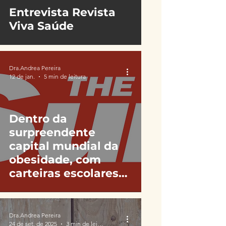
Entrevista Revista
Viva Saúde
Dra.Andrea Pereira
12 de jan.
5 min de leitura
Dentro da
surpreendente
capital mundial da
obesidade, com
carteiras escolares
gigantes e assentos
especiais nos
ônibus... E o roubo
Dra.Andrea Pereira
24 de set. de 2025
3 min de leitura