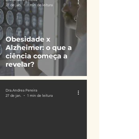
27 de jan.
1 min de leitura
Obesidade x
Alzheimer: o que a
ciência começa a
revelar?
Dra.Andrea Pereira
27 de jan.
1 min de leitura