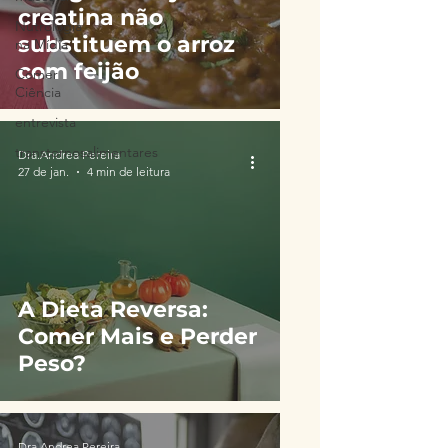
creatina não
Nutrologia
substituem o arroz
na Mídia
com feijão
Comer
Ciência
entrevista
transtornosalimentares
Dra.Andrea Pereira
27 de jan.
4 min de leitura
A Dieta Reversa:
Comer Mais e Perder
Peso?
Dra.Andrea Pereira