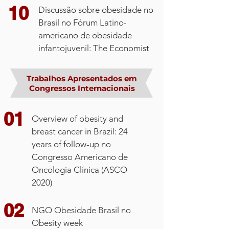
09
10
Será que estou com obesidade? O
Discussão sobre obesidade no
que isso tem a ver com o câncer e o
Brasil no Fórum Latino-
01
Participação
ASCO – Congresso
que posso fazer? – Festival do
americano de obesidade
Americano de Oncologia
Autocuidado do Instituto Oncoguia
infantojuvenil: The Economist
Trabalhos Apresentados em
02
10
ESMO – Congresso Europeu
Congressos Internacionais
Avaliação da composição corporal
de Oncologia
por ultrassonografia- III Simpósio de
01
Nutrição em Oncologia
Overview of obesity and
breast cancer in Brazil: 24
03
years of follow-up no
Obesity week – Congresso
11
Congresso Americano de
Americano de Obesidade
Coordenação e aulas no I Best
Oncologia Clínica (ASCO
Nutrition in Oncology do Hospital
2020)
Israelita Albert Einstein
02
NGO Obesidade Brasil no
Obesity week