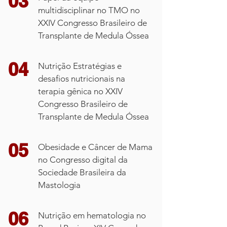
03
Óssea
multidisciplinar no TMO no
XXIV Congresso Brasileiro de
Transplante de Medula Óssea
04
Nutrição Estratégias e desafios
nutricionais na terapia gênica no XXIV
04
Nutrição Estratégias e
Congresso Brasileiro de Transplante
desafios nutricionais na
de Medula Óssea
terapia gênica no XXIV
Congresso Brasileiro de
Transplante de Medula Óssea
05
O que podemos aprender com o
programa aeroespacial para nutrir o
05
Obesidade e Câncer de Mama
paciente oncológico? - III Simpósio de
no Congresso digital da
Nutrição em Oncologia
Sociedade Brasileira da
Mastologia
06
Intervenções comportamentais versus
06
Nutrição em hematologia no
intervenções estruturais no