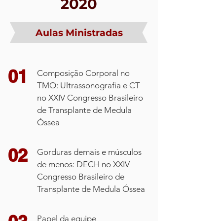
2020
2021
Aulas Ministradas
Aulas Ministradas
01
Nutrição em cuidados paliativos – XXI
01
Composição Corporal no
Congresso Brasileiro de Oncologia
TMO: Ultrassonografia e CT
Clínica
no XXIV Congresso Brasileiro
de Transplante de Medula
Óssea
02
Dietas Preventivas – 69.0 Congresso
Brasileiro e 27.0 Congresso Latino-
02
Gorduras demais e músculos
americano de Coloproctologia
de menos: DECH no XXIV
Congresso Brasileiro de
Transplante de Medula Óssea
03
Café com nutrição no XXV Congresso
Brasileiro de Transplante de Medula
Papel da equipe