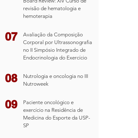
Board Review: XIV Curso de
enfrentamento do ambiente
revisão de hematologia e
obesogênico - I Fórum Latino
hemoterapia
Americano em Prevenção Primária de
Câncer na América Latina e Caribe
07
Avaliação da Composição
Corporal por Ultrassonografia
no II Simpósio Integrado de
07
Psiconutrição no XXV Congresso
Endocrinologia do Exercício
Brasileiro de Transplante de Medula
Óssea
08
Nutrologia e oncologia no III
Nutroweek
08
A importância da dieta adequada na
09
redução de risco e ao longo do
Paciente oncológico e
tratamento sistêmico - XXIV
exercício na Residência de
Congresso Brasileiro de Mastologia
Medicina do Esporte da USP-
SP