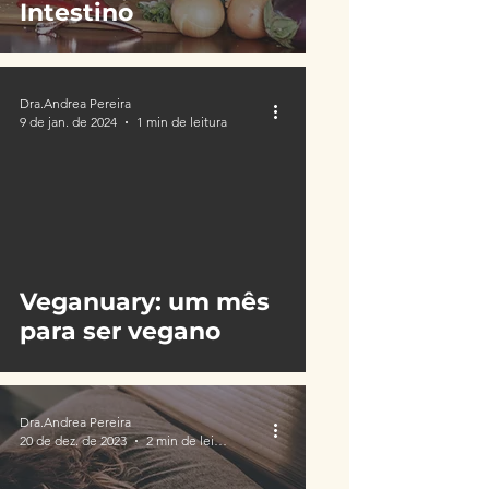
Intestino
Dra.Andrea Pereira
9 de jan. de 2024
1 min de leitura
video
Veganuary: um mês
para ser vegano
Dra.Andrea Pereira
20 de dez. de 2023
2 min de leitura