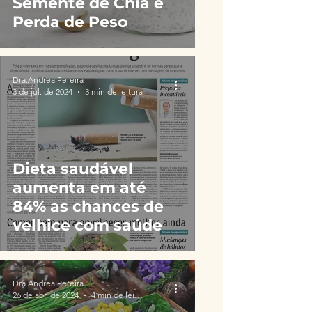
Semente de Chia e
Perda de Peso
Dra.Andrea Pereira
3 de jul. de 2024
3 min de leitura
Dieta saudável
aumenta em até
84% as chances de
velhice com saúde
Dra.Andrea Pereira
26 de abr. de 2024
4 min de leitura