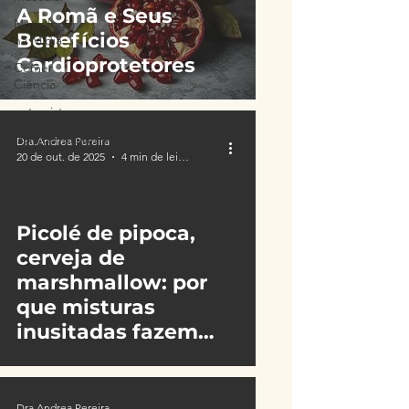
A Romã e Seus
Nutrologia
Benefícios
na Mídia
Cardioprotetores
Comer
Ciência
entrevista
transtornosalimentares
Dra.Andrea Pereira
20 de out. de 2025
4 min de leitura
Picolé de pipoca,
cerveja de
marshmallow: por
que misturas
inusitadas fazem
sucesso no Brasil?
Dra.Andrea Pereira