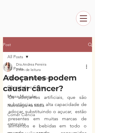
Post
All Posts
Dra.Andrea Pereira
All Posts
2 min de leitura
Adoçantes podem
Canetas Emagrecedoras
causar câncer?
Obesidade e Câncer
Massa Muscular
Os adoçantes artificiais, que são 
substâncias com alta capacidade de 
Nutrologia na Mídia
adoçar, substituindo o açucar,  estão 
Comer Ciência
presentes em muitas marcas de 
entrevista
alimentos e bebidas em todo o 
mundo, sendo consumidos 