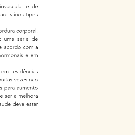
iovascular e de 
a vários tipos 
rdura corporal, 
z uma série de 
e acordo com a 
hormonais e em 
em evidências 
uitas vezes não 
as para aumento 
e ser a melhora 
úde deve estar 