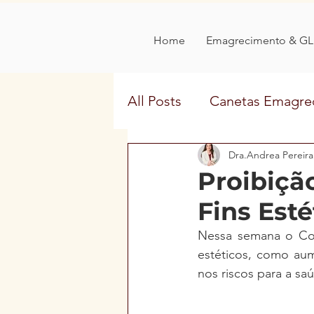
Home
Emagrecimento & GL
All Posts
Canetas Emagre
Nutrologia na Mídia
Dra.Andrea Pereira
Proibiçã
Fins Esté
Nessa semana o Cons
estéticos, como au
nos riscos para a saú