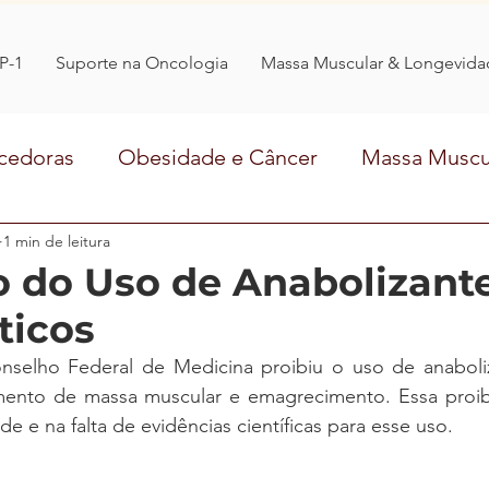
P-1
Suporte na Oncologia
Massa Muscular & Longevida
cedoras
Obesidade e Câncer
Massa Muscu
Comer Ciência
1 min de leitura
entrevista
transtornosalime
o do Uso de Anabolizant
ticos
elho Federal de Medicina proibiu o uso de anaboliza
mento de massa muscular e emagrecimento. Essa proib
de e na falta de evidências científicas para esse uso. 