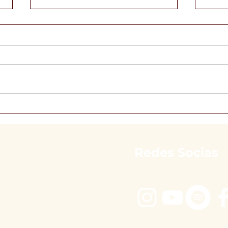
Por que consultar uma
A D
nutróloga no Itaim Bibi?
Mais
Redes Socias