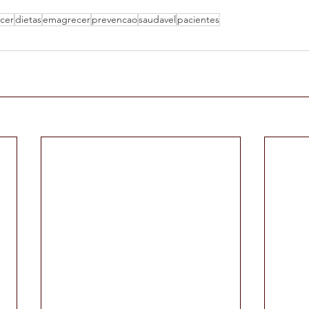
cer
dietas
emagrecer
prevencao
saudavel
pacientes