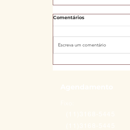
Comentários
Escreva um comentário
Leite cru, fígado bovino e
6 mil calorias por dia: o
que a ciência diz sobre a
dieta de Haaland na Copa
Agendamento
Fixo:
(11)3168-5445
(11)3168-5445