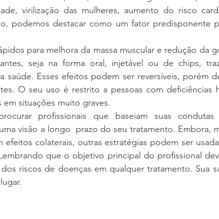
idade, virilização das mulheres, aumento do risco card
o, podemos destacar como um fator predisponente par
rápidos para melhora da massa muscular e redução da go
ntes, seja na forma oral, injetável ou de chips, tra
a saúde. Esses efeitos podem ser reversíveis, porém d
es. O seu uso é restrito a pessoas com deficiências 
 em situações muito graves. 
procurar profissionais que baseiam suas condutas 
 uma visão a longo  prazo do seu tratamento. Embora, m
 efeitos colaterais, outras estratégias podem ser usad
Lembrando que o objetivo principal do profissional dev
dos riscos de doenças em qualquer tratamento. Sua sa
lugar.