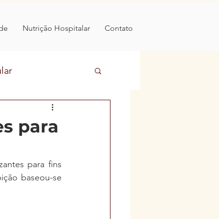
de
Nutrição Hospitalar
Contato
lar
ntares
es para
ntes para fins 
ição baseou-se 