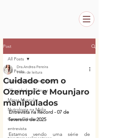
Post
All Posts
Dra.Andrea Pereira
All Posts
1 min de leitura
Cuidado com o
Canetas Emagrecedoras
Ozempic e Mounjaro
Obesidade e Câncer
Massa Muscular
manipulados
Nutrologia na Mídia
Entrevista na Record - 07 de 
Comer Ciência
fevereiro de 2025
entrevista
Estamos vendo uma série de 