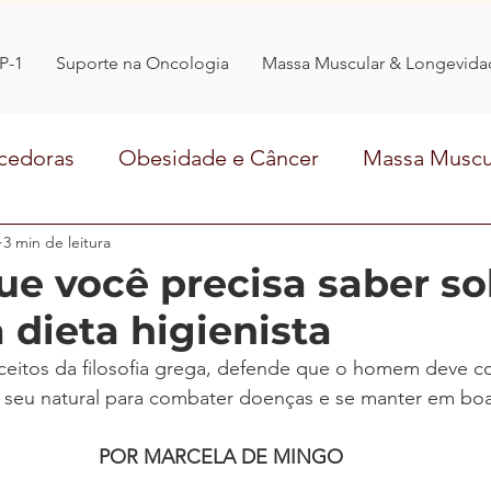
P-1
Suporte na Oncologia
Massa Muscular & Longevida
cedoras
Obesidade e Câncer
Massa Muscu
Comer Ciência
3 min de leitura
entrevista
transtornosalime
ue você precisa saber so
 dieta higienista
eitos da filosofia grega, defende que o homem deve c
seu natural para combater doenças e se manter em bo
POR MARCELA DE MINGO