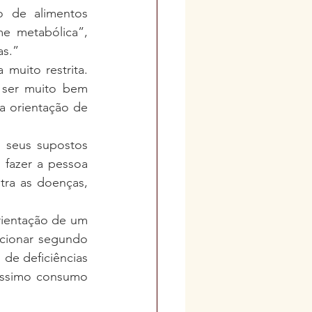
 de alimentos 
e metabólica”, 
as.”
ito restrita.  
 ser muito bem 
a orientação de 
 seus supostos 
 fazer a pessoa 
ra as doenças, 
rientação de um 
cionar segundo 
de deficiências 
íssimo consumo 