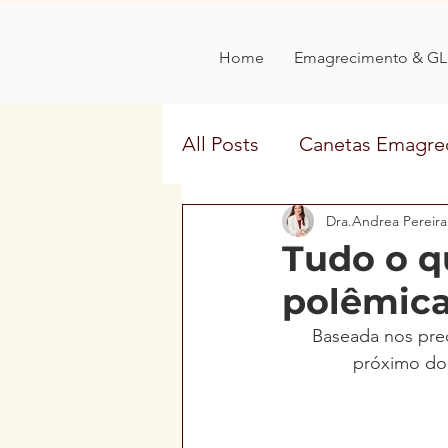
Home
Emagrecimento & GL
All Posts
Canetas Emagre
Nutrologia na Mídia
Dra.Andrea Pereira
Tudo o q
polêmica
Baseada nos prec
próximo do 