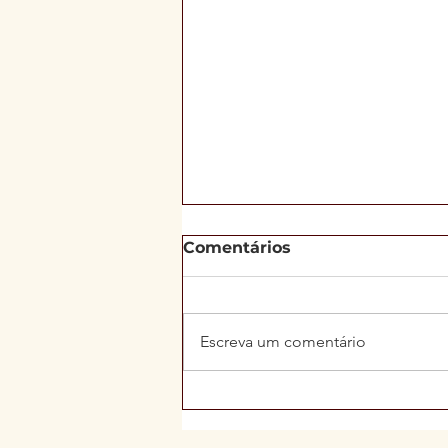
Comentários
Escreva um comentário
Leite cru, fígado bovino e
6 mil calorias por dia: o
que a ciência diz sobre a