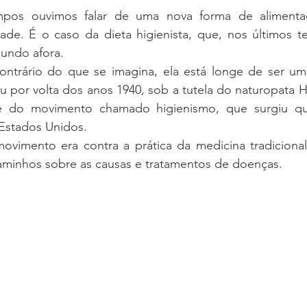
os ouvimos falar de uma nova forma de alimenta
de. É o caso da dieta higienista, que, nos últimos te
undo afora. 
ntrário do que se imagina, ela está longe de ser uma
giu por volta dos anos 1940, sob a tutela do naturopata H
e do movimento chamado higienismo, que surgiu qu
Estados Unidos.  
ovimento era contra a prática da medicina tradicional,
aminhos sobre as causas e tratamentos de doenças.  