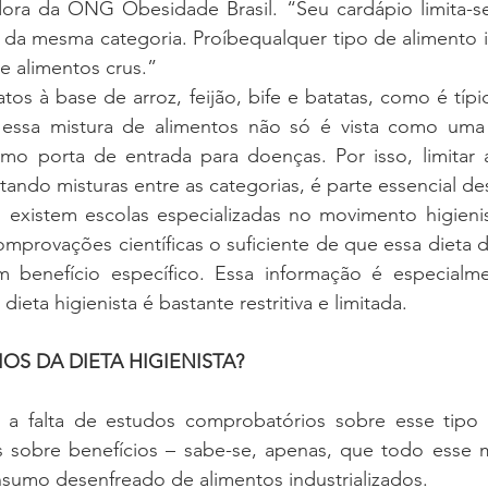
dora da ONG Obesidade Brasil. “Seu cardápio limita-se 
a da mesma categoria. Proíbequalquer tipo de alimento in
 alimentos crus.” 
os à base de arroz, feijão, bife e batatas, como é típic
s, essa mistura de alimentos não só é vista como um
o porta de entrada para doenças. Por isso, limitar a
tando misturas entre as categorias, é parte essencial des
existem escolas especializadas no movimento higienist
mprovações científicas o suficiente de que essa dieta d
 benefício específico. Essa informação é especialme
ieta higienista é bastante restritiva e limitada.  
OS DA DIETA HIGIENISTA? 
, a falta de estudos comprobatórios sobre esse tipo 
sobre benefícios – sabe-se, apenas, que todo esse m
sumo desenfreado de alimentos industrializados.  