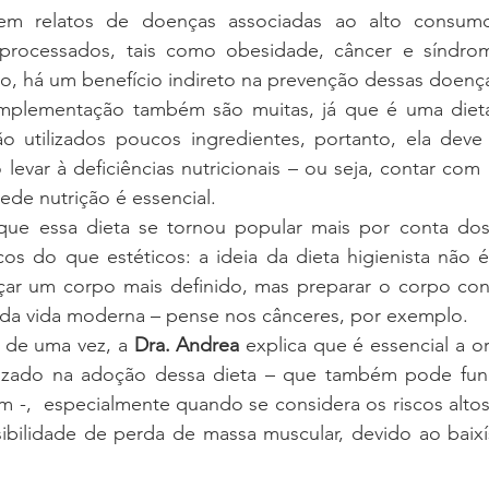
stem relatos de doenças associadas ao alto consumo
aprocessados, tais como obesidade, câncer e síndrom
o, há um benefício indireto na prevenção dessas doenç
implementação também são muitas, já que é uma dieta mu
o utilizados poucos ingredientes, portanto, ela deve
levar à deficiências nutricionais – ou seja, contar com 
ede nutrição é essencial.  
que essa dieta se tornou popular mais por conta dos
cos do que estéticos: a ideia da dieta higienista não é
ar um corpo mais definido, mas preparar o corpo cont
 da vida moderna – pense nos cânceres, por exemplo.  
 de uma vez, a 
Dra. Andrea
 explica que é essencial a o
alizado na adoção dessa dieta – que também pode fun
-,  especialmente quando se considera os riscos altos 
ssibilidade de perda de massa muscular, devido ao baix