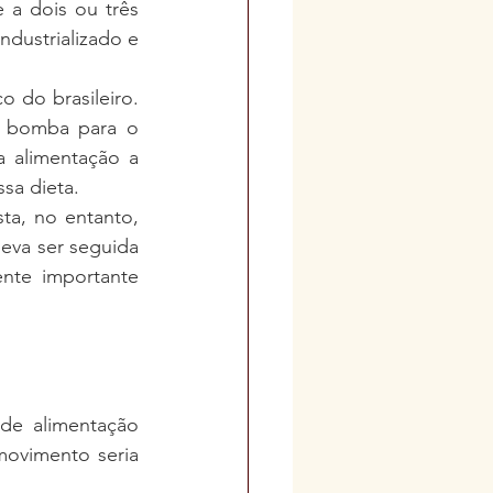
a dois ou três 
dustrializado e 
o do brasileiro. 
a bomba para o 
 alimentação a 
sa dieta.   
a, no entanto, 
eva ser seguida 
nte importante 
de alimentação 
ovimento seria 