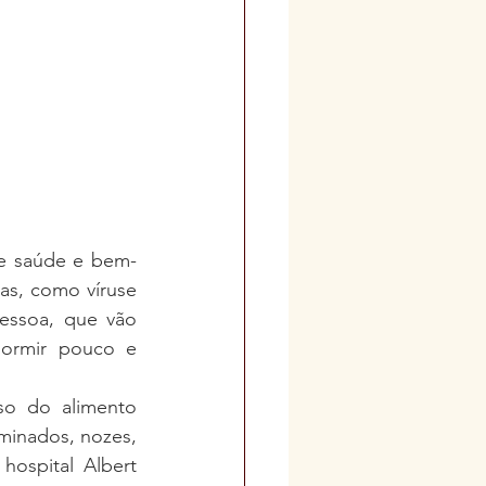
e saúde e bem-
as, como víruse 
essoa, que vão 
ormir pouco e 
o do alimento 
minados, nozes, 
ospital Albert 