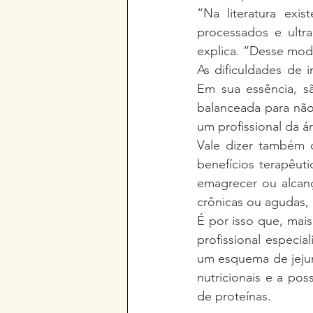
“Na literatura exi
processados e ultr
explica. “Desse mod
As dificuldades de 
Em sua essência, sã
balanceada para não 
um profissional da ár
Vale dizer também 
benefícios terapêuti
emagrecer ou alcanç
crônicas ou agudas,
É por isso que, mais
profissional especi
um esquema de jejum 
nutricionais e a po
de proteínas.  