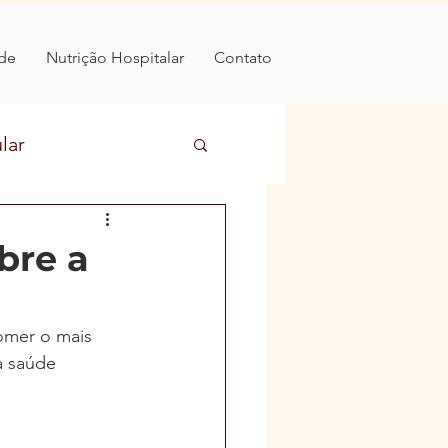
de
Nutrição Hospitalar
Contato
lar
ntares
bre a
omer o mais 
a saúde