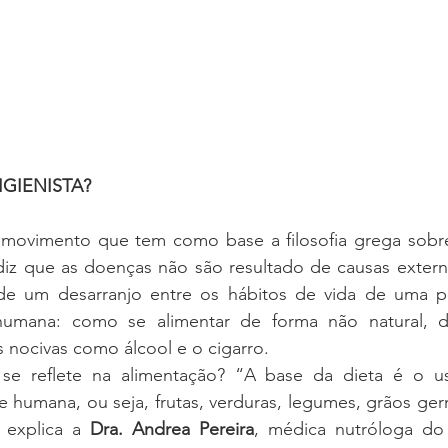
IGIENISTA? 
movimento que tem como base a filosofia grega sobr
 diz que as doenças não são resultado de causas extern
 de um desarranjo entre os hábitos de vida de uma p
humana: como se alimentar de forma não natural, d
 nocivas como álcool e o cigarro.  
e reflete na alimentação? “A base da dieta é o us
e humana, ou seja, frutas, verduras, legumes, grãos ger
 explica a 
Dra. Andrea Pereira
, médica nutróloga do h