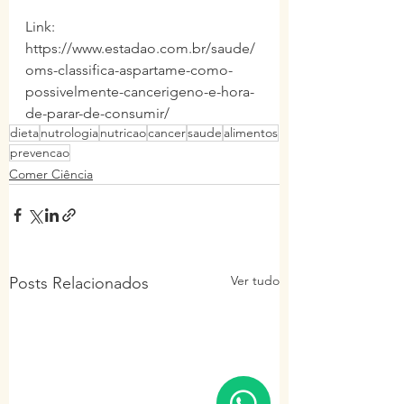
Link: 
https://www.estadao.com.br/saude/
oms-classifica-aspartame-como-
possivelmente-cancerigeno-e-hora-
de-parar-de-consumir/
dieta
nutrologia
nutricao
cancer
saude
alimentos
prevencao
Comer Ciência
Ver tudo
Posts Relacionados