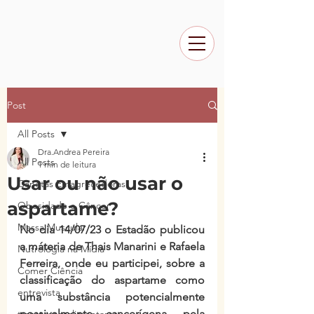
Post
All Posts
Dra.Andrea Pereira
All Posts
1 min de leitura
Usar ou não usar o
Canetas Emagrecedoras
aspartame?
Obesidade e Câncer
Massa Muscular
No dia 14/07/23 o Estadão publicou 
a máteria de Thais Manarini e Rafaela 
Nutrologia na Mídia
Ferreira, onde eu participei, sobre a 
Comer Ciência
classificação do aspartame como 
entrevista
uma substância potencialmente  
possivelmente cancerígena, pela 