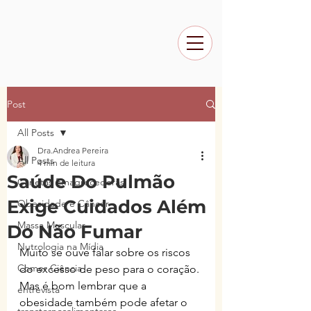
Post
All Posts
Dra.Andrea Pereira
All Posts
4 min de leitura
Saúde Do Pulmão
Canetas Emagrecedoras
Exige Cuidados Além
Obesidade e Câncer
Massa Muscular
Do Não Fumar
Nutrologia na Mídia
Muito se ouve falar sobre os riscos 
Comer Ciência
do excesso de peso para o coração. 
Mas é bom lembrar que a 
entrevista
obesidade também pode afetar o 