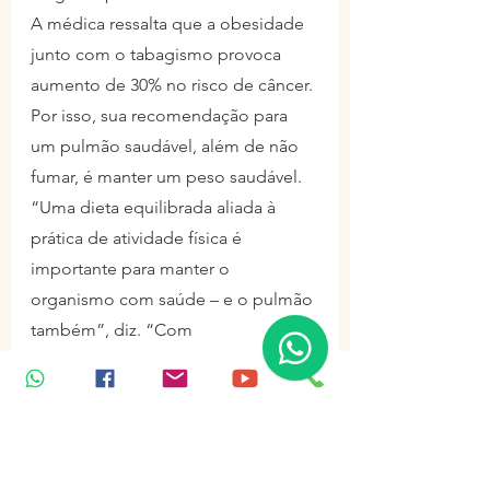
A médica ressalta que a obesidade 
junto com o tabagismo provoca 
aumento de 30% no risco de câncer. 
Por isso, sua recomendação para 
um pulmão saudável, além de não 
fumar, é manter um peso saudável. 
“Uma dieta equilibrada aliada à 
prática de atividade física é 
importante para manter o 
organismo com saúde – e o pulmão 
também”, diz. “Com 
condicionamento físico é possível 
melhorar o funcionamento do 
pulmão, vai oxigenar melhor. Não 
precisa ser necessariamente corrida 
ou natação: pode ser dança, luta, 