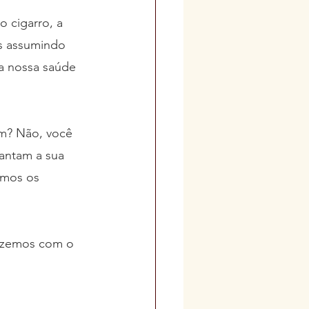
 cigarro, a 
s assumindo 
a nossa saúde 
em? Não, você 
rantam a sua 
emos os 
zemos com o 