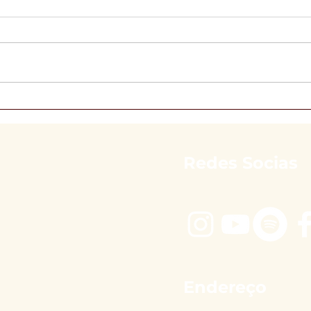
Por que consultar uma
A D
nutróloga no Itaim Bibi?
Mais
Redes Socias
Endereço