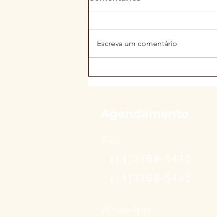
Escreva um comentário
Leite cru, fígado bovino e
6 mil calorias por dia: o
que a ciência diz sobre a
dieta de Haaland na Copa
Agendamento
Fixo:
(11)3168-5445
(11)3168-5445
WhatsApp: