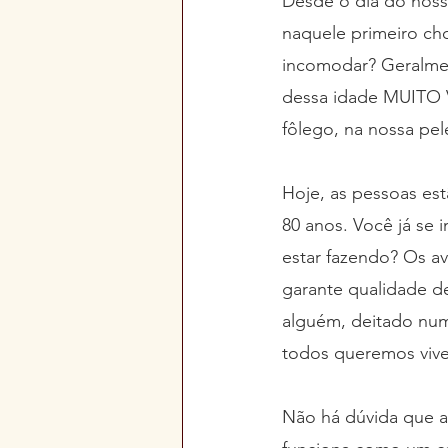
Desde o dia do noss
naquele primeiro ch
incomodar? Geralme
dessa idade MUITO 
fôlego, na nossa pel
Hoje, as pessoas est
80 anos. Você já se
estar fazendo? Os a
garante qualidade d
alguém, deitado num
todos queremos vive
Não há dúvida que a