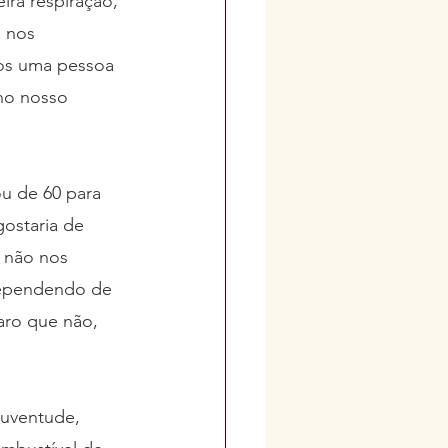
ra respiração, 
 nos 
os uma pessoa 
no nosso 
u de 60 para 
ostaria de 
 não nos 
 dependendo de 
ro que não, 
uventude, 