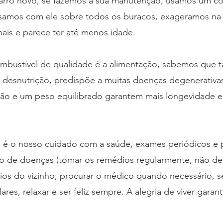
rro novo, se fazemos a sua manutenção, usamos um co
samos com ele sobre todos os buracos, exageramos na 
mais e parece ter até menos idade.
mbustível de qualidade é a alimentação, sabemos que t
 desnutrição, predispõe a muitas doenças degenerativas
ão e um peso equilibrado garantem mais longevidade 
é o nosso cuidado com a saúde, exames periódicos e p
 de doenças (tomar os remédios regularmente, não deci
ios do vizinho; procurar o médico quando necessário, 
lares, relaxar e ser feliz sempre. A alegria de viver gara