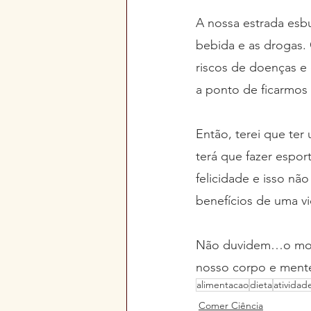
A nossa estrada esbu
bebida e as drogas
riscos de doenças e 
a ponto de ficarmo
Então, terei que ter
terá que fazer espor
felicidade e isso n
benefícios de uma vi
Não duvidem…o mod
nosso corpo e mente 
alimentacao
dieta
atividade
Comer Ciência