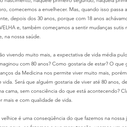
o nascimento, naquele primeiro segundo, naquela primei
oro, comecemos a envelhecer. Mas, quando isso passa a
nte, depois dos 30 anos, porque com 18 anos achávam
VELHA e, também começamos a sentir mudanças sutis 
e, na nossa saúde.
ão vivendo muito mais, a expectativa de vida média pulo
 imaginou com 80 anos? Como gostaria de estar? O que g
vanços da Medicina nos permite viver muito mais, porém
e vida. Será que alguém gostaria de viver até 80 anos,
a cama, sem consciência do que está acontecendo? Cla
r mais e com qualidade de vida.
 velhice é uma conseqüência do que fazemos na nossa j