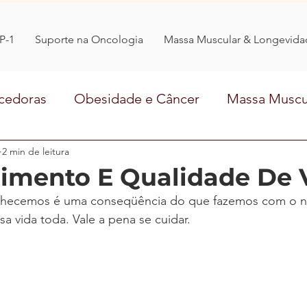
P-1
Suporte na Oncologia
Massa Muscular & Longevida
cedoras
Obesidade e Câncer
Massa Muscu
Comer Ciência
2 min de leitura
entrevista
transtornosalime
imento E Qualidade De 
ecemos é uma conseqüência do que fazemos com o n
a vida toda. Vale a pena se cuidar.