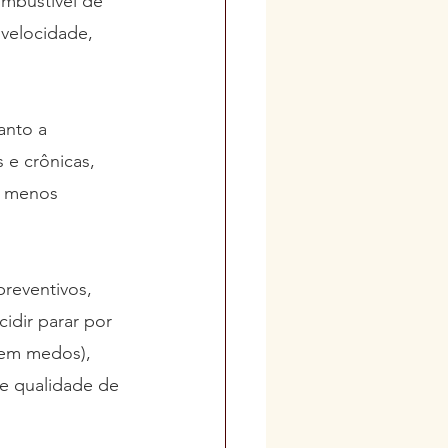
mbustível de 
velocidade, 
anto a 
 e crônicas, 
e menos 
reventivos, 
dir parar por 
sem medos), 
nte qualidade de 