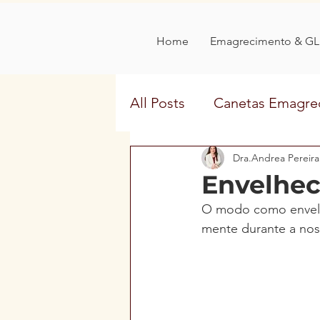
Home
Emagrecimento & GL
All Posts
Canetas Emagre
Nutrologia na Mídia
Dra.Andrea Pereira
Envelhec
O modo como envelh
mente durante a noss