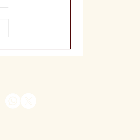
ieta Reversa: Comer
 e Perder Peso?