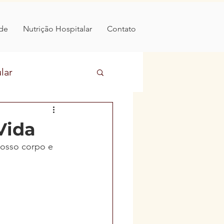
de
Nutrição Hospitalar
Contato
lar
ntares
Vida
osso corpo e 