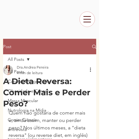
Post
All Posts
Dra.Andrea Pereira
All Posts
4 min de leitura
A Dieta Reversa:
Canetas Emagrecedoras
Comer Mais e Perder
Obesidade e Câncer
Massa Muscular
Peso?
Nutrologia na Mídia
Quem não gostaria de comer mais 
Comer Ciência
e, ainda assim, manter ou perder 
peso? Nos últimos meses, a "dieta 
entrevista
reversa" (ou reverse diet, em inglês) 