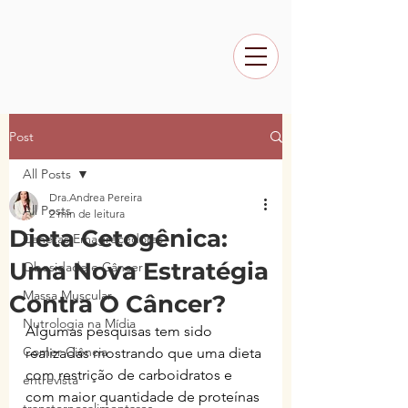
Post
All Posts
Dra.Andrea Pereira
All Posts
2 min de leitura
Dieta Cetogênica:
Canetas Emagrecedoras
Uma Nova Estratégia
Obesidade e Câncer
Massa Muscular
Contra O Câncer?
Nutrologia na Mídia
Algumas pesquisas tem sido 
Comer Ciência
realizadas mostrando que uma dieta 
com restrição de carboidratos e 
entrevista
com maior quantidade de proteínas 