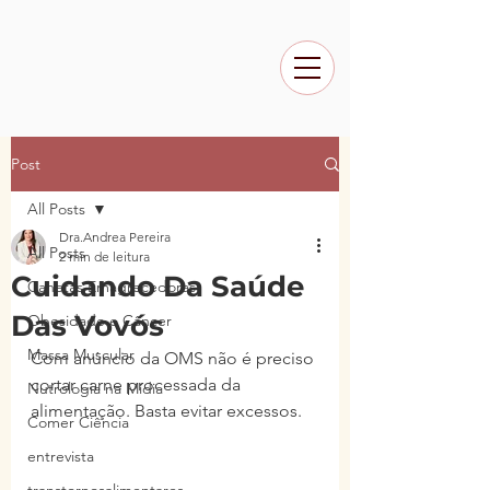
Post
All Posts
Dra.Andrea Pereira
All Posts
2 min de leitura
Cuidando Da Saúde
Canetas Emagrecedoras
Das Vovós
Obesidade e Câncer
Massa Muscular
Com anúncio da OMS não é preciso 
cortar carne processada da 
Nutrologia na Mídia
alimentação. Basta evitar excessos.
Comer Ciência
entrevista