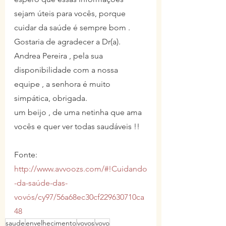
sejam úteis para vocês, porque 
cuidar da saúde é sempre bom . 
Gostaria de agradecer a Dr(a). 
Andrea Pereira , pela sua 
disponibilidade com a nossa 
equipe , a senhora é muito 
simpática, obrigada.
um beijo , de uma netinha que ama 
vocês e quer ver todas saudáveis !!
Fonte: 
http://www.avvoozs.com/#!Cuidando
-da-saúde-das-
vovós/cy97/56a68ec30cf229630710ca
48
saude
envelhecimento
vovos
vovo