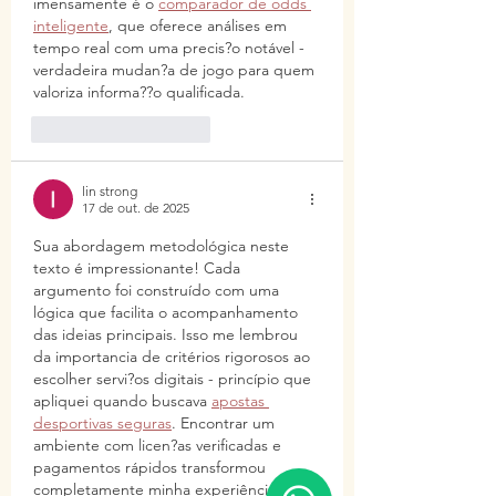
imensamente é o 
comparador de odds 
inteligente
, que oferece análises em 
tempo real com uma precis?o notável - 
verdadeira mudan?a de jogo para quem 
valoriza informa??o qualificada.
Curtir
Responder
lin strong
17 de out. de 2025
Sua abordagem metodológica neste 
texto é impressionante! Cada 
argumento foi construído com uma 
lógica que facilita o acompanhamento 
das ideias principais. Isso me lembrou 
da importancia de critérios rigorosos ao 
escolher servi?os digitais - princípio que 
apliquei quando buscava 
apostas 
desportivas seguras
. Encontrar um 
ambiente com licen?as verificadas e 
pagamentos rápidos transformou 
completamente minha experiência 