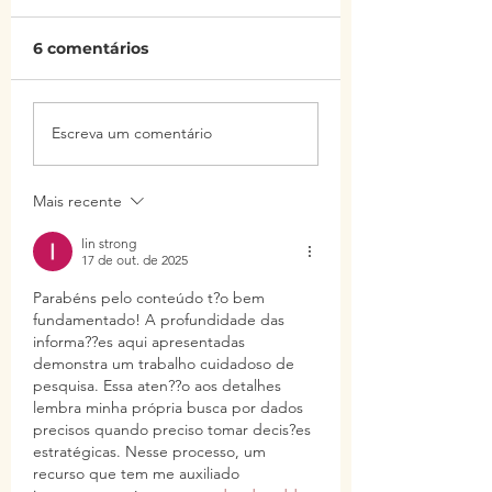
6 comentários
Por que consultar
A Dieta Revers
Escreva um comentário
uma nutróloga no
Comer Mais e
Itaim Bibi?
Perder Peso?
Mais recente
lin strong
17 de out. de 2025
Parabéns pelo conteúdo t?o bem 
fundamentado! A profundidade das 
informa??es aqui apresentadas 
demonstra um trabalho cuidadoso de 
pesquisa. Essa aten??o aos detalhes 
lembra minha própria busca por dados 
precisos quando preciso tomar decis?es 
estratégicas. Nesse processo, um 
recurso que tem me auxiliado 