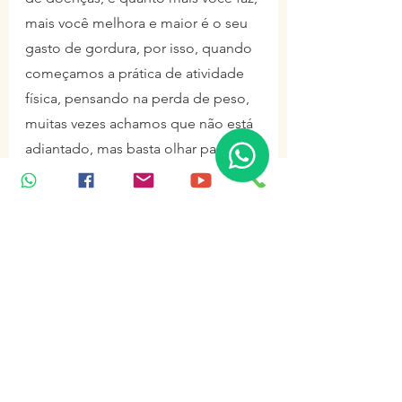
mais você melhora e maior é o seu 
gasto de gordura, por isso, quando 
começamos a prática de atividade 
física, pensando na perda de peso, 
muitas vezes achamos que não está 
adiantado, mas basta olhar para as 
pessoas que praticam a mais tempo 
e termos certeza que o exercício é 
fundamental para um corpo e uma 
mente legal.
dieta
atividade fisica
comida
emagrecer
emagrecimento
Comer Ciência