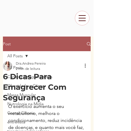
Post
All Posts
Dra.Andrea Pereira
All Posts
2 min de leitura
6 Dicas Para
Canetas Emagrecedoras
Emagrecer Com
Obesidade e Câncer
Massa Muscular
Segurança
Nutrologia na Mídia
O exercício aumenta o seu 
Comer Ciência
metabolismo, melhora o 
condicionamento, reduz incidência 
entrevista
de doenças, e quanto mais você faz, 