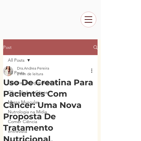
Post
All Posts
Dra.Andrea Pereira
All Posts
2 min de leitura
Uso De Creatina Para
Canetas Emagrecedoras
Pacientes Com
Obesidade e Câncer
Massa Muscular
Câncer: Uma Nova
Nutrologia na Mídia
Proposta De
Comer Ciência
Tratamento
entrevista
Nutricional