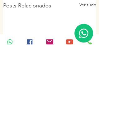
Ver tudo
Posts Relacionados
Comentários
Dentro da
Entrevista na