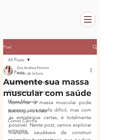
Post
All Posts
Dra.Andrea Pereira
All Posts
4 min de leitura
Aumente sua massa
Canetas Emagrecedoras
muscular com saúde
Obesidade e Câncer
Massa Muscular
Aumentar a massa muscular pode 
parecer uma tarefa difícil, mas com 
Nutrologia na Mídia
as estratégias certas, é totalmente 
Comer Ciência
possível. Neste post, vamos explorar 
entrevista
maneiras saudáveis de construir 
músculos e as práticas que podem 