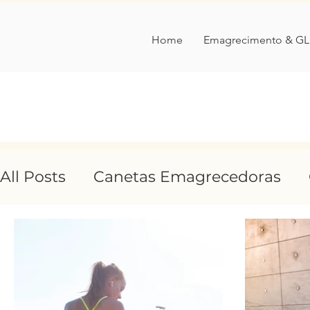
Home
Emagrecimento & GL
All Posts
Canetas Emagrecedoras
Comer Ciência
entrevista
tran