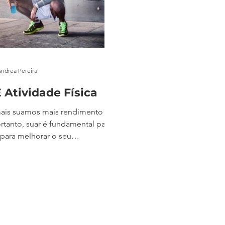
Andrea Pereira
 Atividade Física
ais suamos mais rendimento
rtanto, suar é fundamental para
e para melhorar o seu
o. Muitas pessoas ficam
 quando fazem algum tipo de
física e saem da esteira, da
 ou do parque, parecendo que
uma ducha, de tão molhados.
cos somos procurados para
os esse problema e, alguns