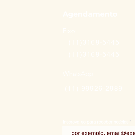
Agendamento
Fixo:
(11)3168-5445
(11)3168-5445
WhatsApp:
(11) 99926-2989
Inscreva-se para receber notícias