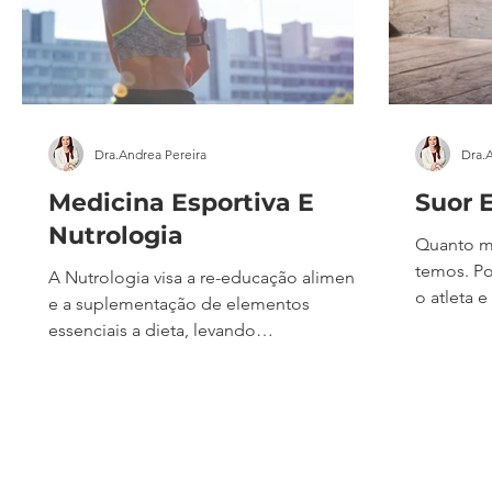
Dra.Andrea Pereira
Dra.
Medicina Esportiva E
Suor E
Nutrologia
Quanto m
temos. Po
A Nutrologia visa a re-educação alimentar
o atleta 
e a suplementação de elementos
rendiment
essenciais a dieta, levando
irritadas
consequentemente ao emagrecimento e
atividade 
redução de riscos a saúde, sendo
bicicleta
essencial tanto nos pacientes obesos que
tomaram 
querem perder peso, como nos que já
Nós médi
realizaram a cirurgia do estômago e
resolverm
precisam melhorar os seus hábitos. Porém