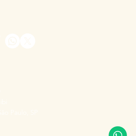
0
ibi
São Paulo, SP