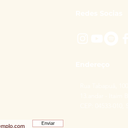
Redes Socias
Endereço
Rua Tabapuã, 10
13.andar - Itaim B
CEP: 04533-010, 
Enviar