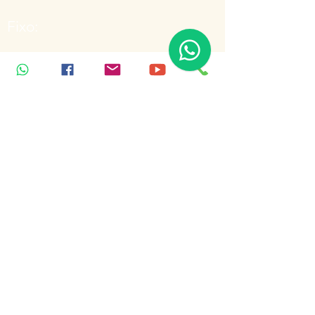
Fixo:
(11)3168-5445
(11)3168-5445
WhatsApp:
(11) 99926-2989
Inscreva-se para receber notícias
Enviar