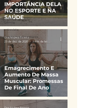
IMPORTÂNCIA DELA
Nutrologia
NO ESPORTE E NA
na Mídia
SAÚDE
Comer
Ciência
entrevista
transtornosalimentares
Dra.Andrea Pereira
23 de dez. de 2020
3 min de leitura
Emagrecimento E
Aumento De Massa
Muscular: Promessas
De Final De Ano
Dra.Andrea Pereira