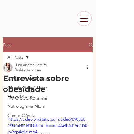
Post
All Posts
Dra.Andrea Pereira
All Posts
1 min de leitura
Entrevista sobre
Canetas Emagrecedoras
obesidade
Obesidade e Câncer
Massa Muscular
TV Globo Roraima
Nutrologia na Mídia
Comer Ciência
https://video.wixstatic.com/video/0903b0_
entrevista
30bb345d418045be8cccda02a4b63196/360
p/mp4/file.mp4