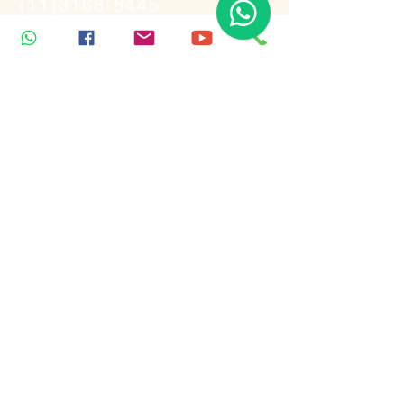
(11)3168-5445
(11)3168-5445
WhatsApp:
(11) 99926-2989
Inscreva-se para receber notícias
Enviar
Endereço
Rua Tabapuã, 100
13.andar - Itaim Bibi