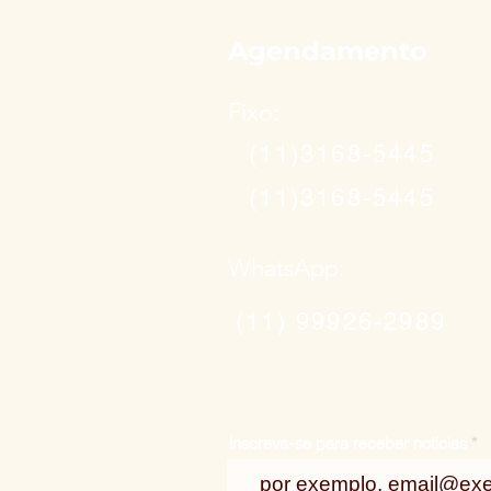
Agendamento
Fixo:
(11)3168-5445
(11)3168-5445
WhatsApp:
(11) 99926-2989
Inscreva-se para receber notícias