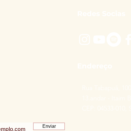
Redes Socias
Endereço
Rua Tabapuã, 10
13.andar - Itaim B
CEP: 04533-010, 
Enviar