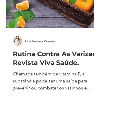
Dra.Andrea Pereira
Rutina Contra As Varizes –
Revista Viva Saúde.
Chamada também de vitamina P, a
substância pode ser uma saída para
prevenir ou combater os vasinhos e
varizes que trazem desconforto e ficam à
mostra. Veja a matéria na íntegra: