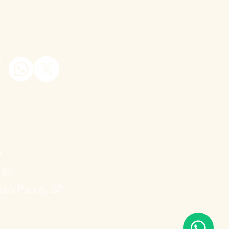
0
ibi
São Paulo, SP