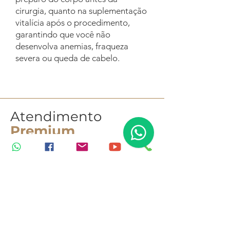
cirurgia, quanto na suplementação
vitalícia após o procedimento,
garantindo que você não
desenvolva anemias, fraqueza
severa ou queda de cabelo.
Atendimento
Premium
no Itaim Bibi, SP
Um ambiente preparado para o seu
conforto, com total privacidade e
tecnologia para os seus exames
corporais.
Endereço:
Rua Tabapuã, 100 - 13º