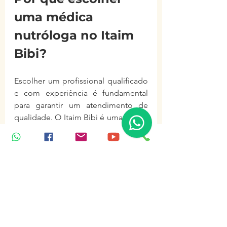
uma médica 
nutróloga no Itaim 
Bibi?
Escolher um profissional qualificado 
e com experiência é fundamental 
para garantir um atendimento de 
qualidade. O Itaim Bibi é uma região 
que concentra excelentes clínicas e 
consultórios, facilitando o acesso a 
especialistas renomados.
Ao optar por um 
médico nutrólogo 
itaim bibi
, você terá:
Atendimento personalizado e 
humanizado.