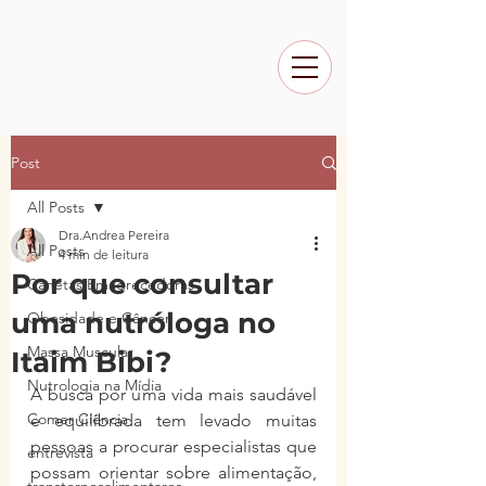
Post
All Posts
Dra.Andrea Pereira
All Posts
4 min de leitura
Por que consultar
Canetas Emagrecedoras
uma nutróloga no
Obesidade e Câncer
Massa Muscular
Itaim Bibi?
Nutrologia na Mídia
A busca por uma vida mais saudável 
Comer Ciência
e equilibrada tem levado muitas 
pessoas a procurar especialistas que 
entrevista
possam orientar sobre alimentação, 